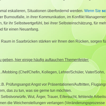
al eskalieren, Situationen überfordernd werden.
Wenn Sie
sc
 Burnoutfalle, in ihrer Kommunikation, im Konflikt Management,
 für ihr Selbstwertgefühl, bei ihrer Selbsteinschätzung, für me
nd für einen Neuanfang.
Raum in Saarbrücken stärken wir Ihnen den Rücken, sorgen für
u geben, hier einige häufig auftauchen Themenfelder:
/Mobbing (Chef/Chefin, Kollegen, Lehrer/Schüler, Vater/Sohn, M
.B. Prüfungsangst Angst vor Präsentationen/Auftritten, Flugangs
ern, das zu tun, was sie gerne tun möchten.
Selbstvorwürfe, Wut, Ärger, Trauer, Eifersucht, fehlende Arbeit
onen die Weichenstellungen verlangen (Veränderungsprozesse b